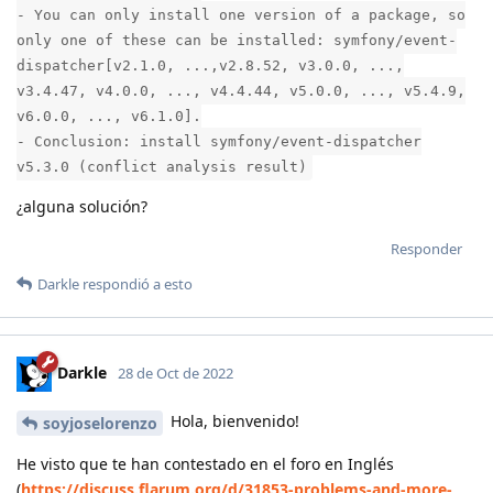
- You can only install one version of a package, so
only one of these can be installed: symfony/event-
dispatcher[v2.1.0, ...,v2.8.52, v3.0.0, ...,
v3.4.47, v4.0.0, ..., v4.4.44, v5.0.0, ..., v5.4.9,
v6.0.0, ..., v6.1.0].
- Conclusion: install symfony/event-dispatcher
v5.3.0 (conflict analysis result)
¿alguna solución?
Responder
Darkle
respondió a esto
Darkle
28 de Oct de 2022
Hola, bienvenido!
soyjoselorenzo
He visto que te han contestado en el foro en Inglés
(
https://discuss.flarum.org/d/31853-problems-and-more-