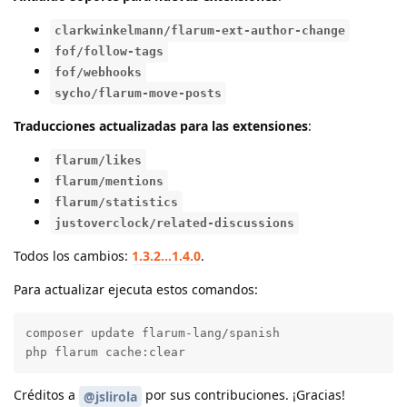
clarkwinkelmann/flarum-ext-author-change
fof/follow-tags
fof/webhooks
sycho/flarum-move-posts
Traducciones actualizadas para las extensiones
:
flarum/likes
flarum/mentions
flarum/statistics
justoverclock/related-discussions
Todos los cambios:
1.3.2...1.4.0
.
Para actualizar ejecuta estos comandos:
composer update flarum-lang/spanish

php flarum cache:clear
Créditos a
por sus contribuciones. ¡Gracias!
@jslirola