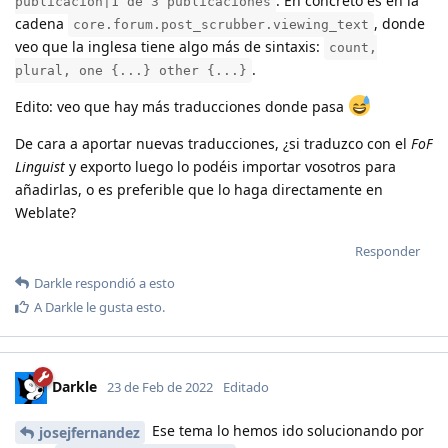
. En concreto es en la
publicación|1 de 3 publicaciones
cadena
, donde
core.forum.post_scrubber.viewing_text
veo que la inglesa tiene algo más de sintaxis:
count,
.
plural, one {...} other {...}
Edito: veo que hay más traducciones donde pasa
De cara a aportar nuevas traducciones, ¿si traduzco con el
FoF
Linguist
y exporto luego lo podéis importar vosotros para
añadirlas, o es preferible que lo haga directamente en
Weblate?
Responder
Darkle
respondió a esto
A
Darkle
le gusta esto
.
Darkle
23 de Feb de 2022
Editado
Ese tema lo hemos ido solucionando por
josejfernandez