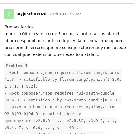
soyjoselorenzo
S
26 de Oct de 2022
Buenas tardes,
tengo la última versión de Flarum... al intentar instalar el
idioma español mediante código en la terminal, me aparece
una serie de errores que no consigo solucionar y me sucede
con cualquier extensión que necesito instalar...
Problem 1
- Root composer.json requires flarum-lang/spanish
^1.3 -> satisfiable by flarum-lang/spanish[1.3.0,
1.3.1, 1.3.2].
- Root composer.json requires hwi/oauth-bundle
^0.6.3 -> satisfiable by hwi/oauth-bundle[0.6.3].
- hwi/oauth-bundle 0.6.3 requires symfony/form
^2.8|^3.0|^4.0 -> satisfiable by
symfony/form[v2.8.0, ..., v2.8.52, v3.0.0, ...,
v3.4.47, v4.0.0, ..., v4.4.46]. -