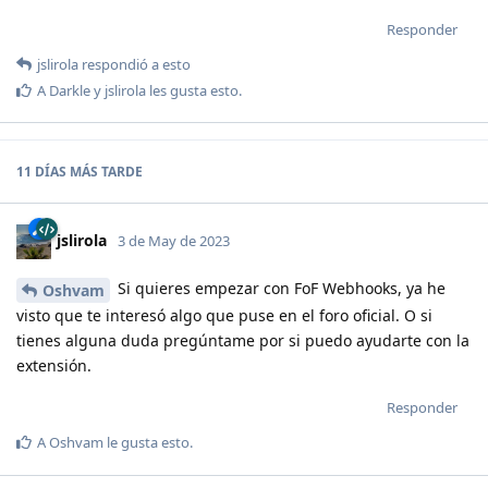
Responder
jslirola
respondió a esto
A
Darkle
y
jslirola
les gusta esto
.
11 DÍAS
MÁS TARDE
jslirola
3 de May de 2023
Si quieres empezar con FoF Webhooks, ya he
Oshvam
visto que te interesó algo que puse en el foro oficial. O si
tienes alguna duda pregúntame por si puedo ayudarte con la
extensión.
Responder
A
Oshvam
le gusta esto
.