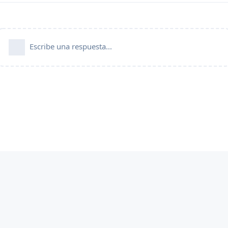
Escribe una respuesta...
FlarumES es una comunidad oficial aprobada por
Flarum.org
y funciona de
forma independiente a la Fundación Flarum. Para obtener más
información, visite
esta página
.