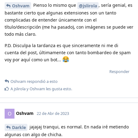
Pienso lo mismo que
, sería genial, es
Oshvam
@jslirola
bastante cierto que algunas extensiones son un tanto
complicadas de entender únicamente con el
título/descripción (me ha pasado), con imágenes se puede ver
todo más claro.
P.D. Disculpa la tardanza es que sinceramente ni me di
cuenta del post, últimamente con tanto bombardeo de spam
voy por aquí como un bot...
Responder
Oshvam
respondió a esto
A
jslirola
y
Oshvam
les gusta esto
.
Oshvam
O
22 de Abr de 2023
jajajaj tranqui, es normal. En nada iré metiendo
Darkle
algunas con algo de chicha.