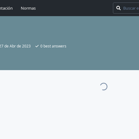
tación
Normas
27 de Abr de 2023
0
best answers