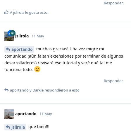
Responder
A
jslirola
le gusta esto
.
jslirola
11 May
muchas gracias! Una vez migre mi
aportando
comunidad (aún faltan extensiones por terminar de algunos
desarrolladores) revisaré ese tutorial y veré qué tal me
funciona todo.
Responder
aportando
y
Darkle
respondieron a esto
aportando
11 May
que bien!!!
jslirola