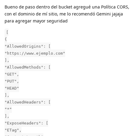
Bueno de paso dentro del bucket agregué una Política CORS,
con el dominio de mí sitio, me lo recomendó Gemini jajaja
para agregar mayor seguridad
[
{
"AllowedOrigins": [
"https://www.ejemplo.com"
],
"AllowedMethods": [
"GET",
"PUT",
"HEAD"
],
"AllowedHeaders": [
"*"
],
"ExposeHeaders": [
"ETag",