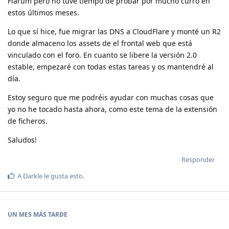
Flarum pero no tuve tiempo de probar por mucho curro en
estos últimos meses.
Lo que sí hice, fue migrar las DNS a CloudFlare y monté un R2
donde almaceno los assets de el frontal web que está
vinculado con el foro. En cuanto se libere la versión 2.0
estable, empezaré con todas estas tareas y os mantendré al
día.
Estoy seguro que me podréis ayudar con muchas cosas que
yo no he tocado hasta ahora, como este tema de la extensión
de ficheros.
Saludos!
Responder
A
Darkle
le gusta esto
.
UN MES
MÁS TARDE